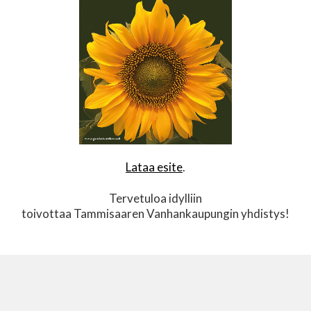
Lataa esite
.
Tervetuloa idylliin
toivottaa Tammisaaren Vanhankaupungin yhdistys!