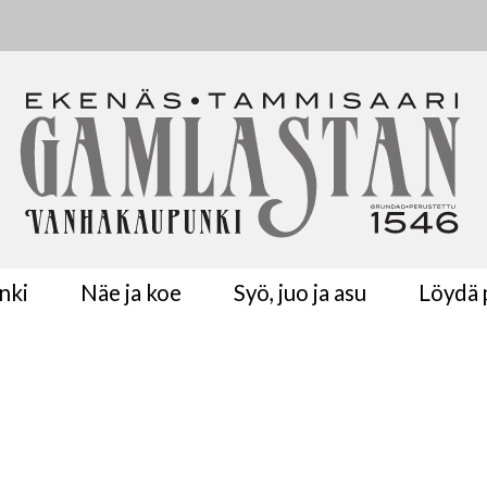
nki
Näe ja koe
Syö, juo ja asu
Löydä p