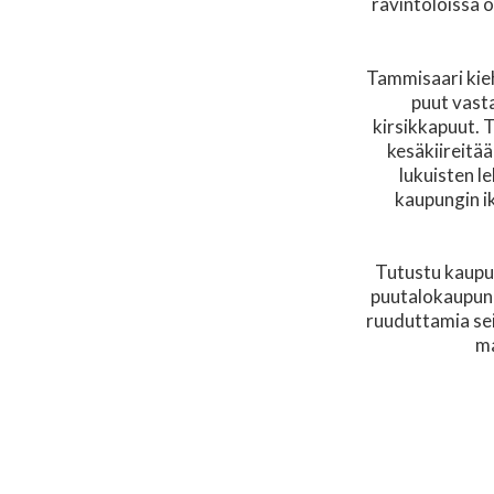
ravintoloissa o
Tammisaari kieh
puut vast
kirsikkapuut. 
kesäkiireitä
lukuisten l
kaupungin ik
Tutustu kaupun
puutalokaupung
ruuduttamia sein
ma