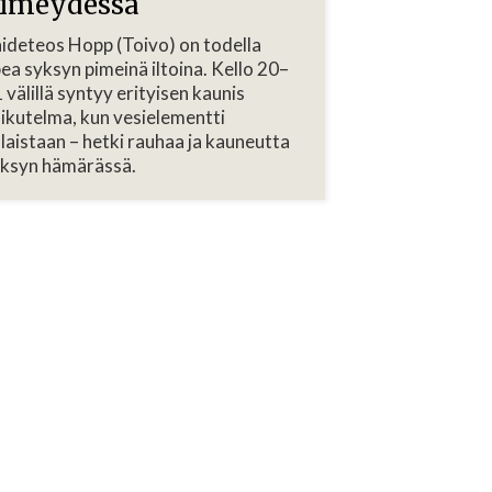
imeydessä
ideteos Hopp (Toivo) on todella
ea syksyn pimeinä iltoina. Kello 20–
 välillä syntyy erityisen kaunis
ikutelma, kun vesielementti
laistaan – hetki rauhaa ja kauneutta
ksyn hämärässä.