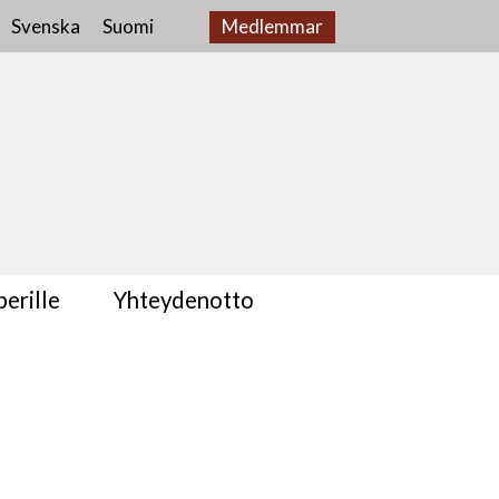
Svenska
Suomi
Medlemmar
erille
Yhteydenotto