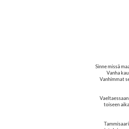
Sinne missä ma
Vanha kau
Vanhimmat sen
Vaeltaessaan 
toiseen aika
Tammisaari 