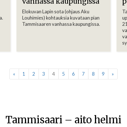
vanhassa kaupungissa
p
Elokuvan Lapin sota (ohjaus Aku
Ta
a.
Louhimies) kohtauksia kuvataan pian
up
Tammisaaren vanhassa kaupungissa.
21
va
va
sy
«
1
2
3
4
5
6
7
8
9
»
Tammisaari – aito helmi