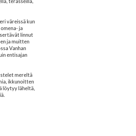
lä, terasseilla,
eri väreissä kun
 omena- ja
sertävät linnut
en ja muitten
lossa Vanhan
uin entisajan
astelet mereltä
ia, ikkunoitten
ä löytyy läheltä,
iä.