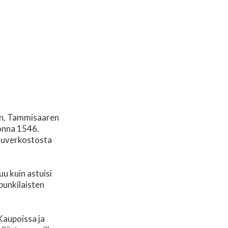
an, Tammisaaren
onna 1546.
atuverkostosta
u kuin astuisi
upunkilaisten
Kaupoissa ja