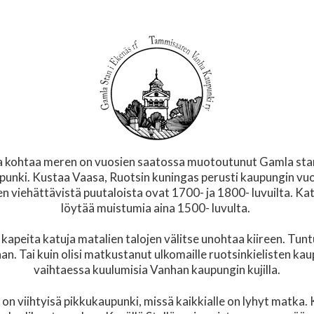
a kohtaa meren on vuosien saatossa muotoutunut Gamla st
punki. Kustaa Vaasa, Ruotsin kuningas perusti kaupungin vu
 viehättävistä puutaloista ovat 1700- ja 1800- luvuilta. K
löytää muistumia aina 1500- luvulta.
kapeita katuja matalien talojen välitse unohtaa kiireen. Tuntu
an. Tai kuin olisi matkustanut ulkomaille ruotsinkielisten ka
vaihtaessa kuulumisia Vanhan kaupungin kujilla.
on viihtyisä pikkukaupunki, missä kaikkialle on lyhyt matka. 