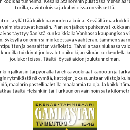
n kodikas tunnelma. Kesällä Stallörenin puistossa meren äärel
torilla, ravintoloissa ja kahviloissa on vilskettä.
too ja yllättää kaikkina vuoden aikoina. Keväällä maa kukkii 
a valmistautuvat kesään. Pian sen jälkeen puhkeavat kukkaan
Taivas täyttyy äänistä kun kaikkialla Vanhassa kaupungissa vi
än. Syksyllä on omin silmin koettava vaahteran, tammen saarn
ehtipuitten ja pensaitten väriloisto. Talvella taas niukassa va
kunoilla tuikkivat jouluvalot ohikulkijan silmän korkeudella k
joulukorteissa. Täältä löytää aidon joulutunnelman.
kiin jalkaisin tai pyörällä tai ehkä vuokraat kanootin ja tark
in rytmikästä näkymää, kattojen joka suuntaan viistoja kulm
iä, maalarin pastellipaletilla maalaamia taloja. Ja kaikki täm
tkaa täältä Helsinkiin tai Turkuun on vain noin sata kilometr