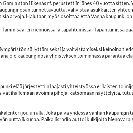
amla stan i Ekenäs rf. perustettiin lähes 40 vuotta sitten. Y
aupunginosan tunnettavuutta, vahvistaa asukkaitten yhteen
aisia arvoja. Halutaan myös osoittaa että Vanha kaupunki on
yy Tammisaaren riennoissa ja tapahtumissa. Tapahtumissa pä
ympäristön säilyttämiseksi ja vahvistamiseksi keinoina tiedot
ukana olo kaupunginosa yhdistyksen toiminnassa parantaa elä
ki elää järjestettiin laajasti yhteistyössä erilaisten toimijo
äsivät ihailemaan avoimia pihoja, katsomaan näyttelyitä, tutu
akalenteri joulun alla. Joka päivä yhdessä vanhan kaupungin ta
ivän uutta ikkunaa. Paikallisradio auttoi kulkijoita hienovarais