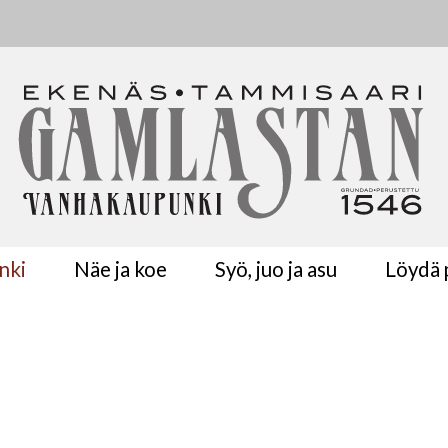
nki
Näe ja koe
Syö, juo ja asu
Löydä p