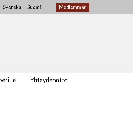
Svenska
Suomi
Medlemmar
erille
Yhteydenotto