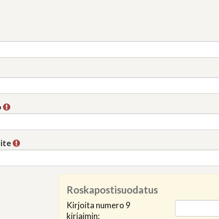
o
ite
Roskapostisuodatus
Kirjoita numero 9
kirjaimin: