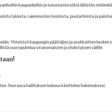
vanhoihin kaupunkeihin ja tutustumisretkiä lähistön mielenkii
hoista taloista, rakennusten hoidosta, puutarhoista ja palotu
ään. Yhteistyö kaupungin päättäjien ja asukkaitten kesken 
llistä vuoropuhelua viranomaisten ja yhdistyksen välille.
taan!
?
arten. Seuraava hallituksen kokous käsittelee hakemuksesi.