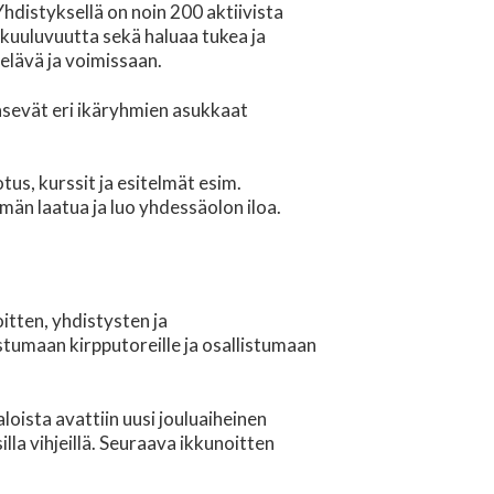
hdistyksellä on noin 200 aktiivista
kuuluvuutta sekä haluaa tukea ja
 elävä ja voimissaan.
äsevät eri ikäryhmien asukkaat
us, kurssit ja esitelmät esim.
män laatua ja luo yhdessäolon iloa.
itten, yhdistysten ja
stumaan kirpputoreille ja osallistumaan
loista avattiin uusi jouluaiheinen
illa vihjeillä. Seuraava ikkunoitten