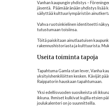
Vanhan kaupungin yhdistys – Föreningen G
jäsentä. Päämääränään yhdistys lisää k
säilyttää kulttuuriympäristön ainutkert
Vahva ruotsinkielinen identiteetti näk
tutustumaan toisiinsa.
Töitä paiskitaan ainutlaatuisen kaupunki
rakennushistoriasta ja kulttuurista. M
Useita toiminta tapoja
Tapahtuma Gamla stan lever, Vanha kaupun
yksityishenkilöitten kesken. Kävijät pä
Raippatorin hauskaan tapahtumaan.
Yksi edellisvuoden suosikeista oli ikkun
ikkuna. Ihmiset kulkivat kujilla etsien pä
joulukalenteri on jo suunnitteilla.