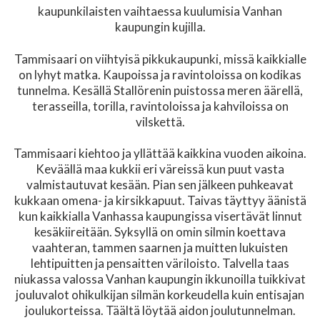
kaupunkilaisten vaihtaessa kuulumisia Vanhan
kaupungin kujilla.
Tammisaari on viihtyisä pikkukaupunki, missä kaikkialle
on lyhyt matka. Kaupoissa ja ravintoloissa on kodikas
tunnelma. Kesällä Stallörenin puistossa meren äärellä,
terasseilla, torilla, ravintoloissa ja kahviloissa on
vilskettä.
Tammisaari kiehtoo ja yllättää kaikkina vuoden aikoina.
Keväällä maa kukkii eri väreissä kun puut vasta
valmistautuvat kesään. Pian sen jälkeen puhkeavat
kukkaan omena- ja kirsikkapuut. Taivas täyttyy äänistä
kun kaikkialla Vanhassa kaupungissa visertävät linnut
kesäkiireitään. Syksyllä on omin silmin koettava
vaahteran, tammen saarnen ja muitten lukuisten
lehtipuitten ja pensaitten väriloisto. Talvella taas
niukassa valossa Vanhan kaupungin ikkunoilla tuikkivat
jouluvalot ohikulkijan silmän korkeudella kuin entisajan
joulukorteissa. Täältä löytää aidon joulutunnelman.