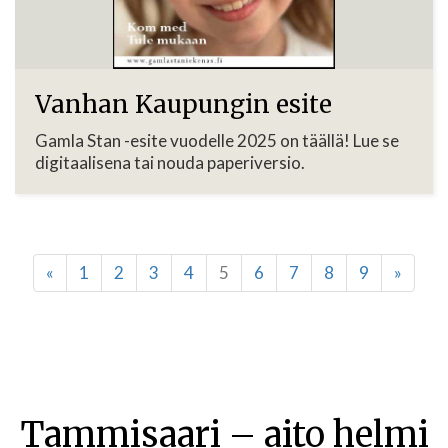
Vanhan Kaupungin esite
Gamla Stan -esite vuodelle 2025 on täällä! Lue se
digitaalisena tai nouda paperiversio.
«
1
2
3
4
5
6
7
8
9
»
Tammisaari – aito helmi