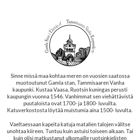
Sinne missä maa kohtaa meren on vuosien saatossa
muotoutunut Gamla stan, Tammisaaren Vanha
kaupunki. Kustaa Vaasa, Ruotsin kuningas perusti
kaupungin vuonna 1546. Vanhimmat sen viehättävistä
puutaloista ovat 1700- ja 1800- luvuilta.
Katuverkostosta löytää muistumia aina 1500- luvulta.
Vaeltaessaan kapeita katuja matalien talojen välitse
unohtaa kiireen. Tuntuu kuin astuisi toiseen aikaan. Tai
kuin olisi matkustanut ulkomaille ruotsinkielisten