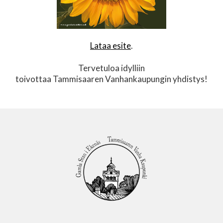
Lataa esite
.
Tervetuloa idylliin
toivottaa Tammisaaren Vanhankaupungin yhdistys!