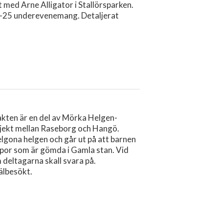
 med Arne Alligator i Stallörsparken.
5–25 underevenemang. Detaljerat
ten är en del av Mörka Helgen-
ekt mellan Raseborg och Hangö.
gona helgen och går ut på att barnen
mpor som är gömda i Gamla stan. Vid
 deltagarna skall svara på.
älbesökt.