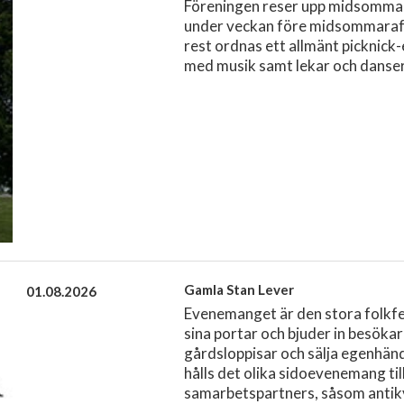
Föreningen reser upp midsommar
under veckan före midsommara
rest ordnas ett allmänt pickni
med musik samt lekar och danser
Gamla Stan Lever
01.08.2026
Evenemanget är den stora folkfe
sina portar och bjuder in besökar
gårdsloppisar och sälja egenhän
hålls det olika sidoevenemang ti
samarbetspartners, såsom antikv