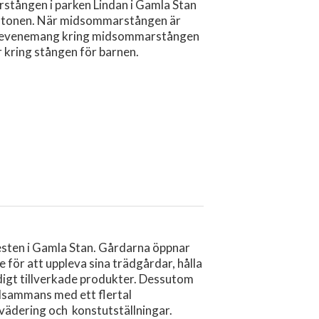
stången i parken Lindan i Gamla Stan
ftonen. När midsommarstången är
ck-evenemang kring midsommarstången
 kring stången för barnen.
sten i Gamla Stan. Gårdarna öppnar
e för att uppleva sina trädgårdar, hålla
digt tillverkade produkter. Dessutom
llsammans med ett flertal
ädering och konstutställningar.