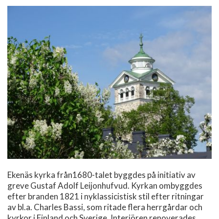
Ekenäs kyrka från1680-talet byggdes på initiativ av
greve Gustaf Adolf Leijonhufvud. Kyrkan ombyggdes
efter branden 1821 i nyklassicistisk stil efter ritningar
av bl.a. Charles Bassi, som ritade flera herrgårdar och
kyrkor i Finland och Sverige. Interiören renoverades