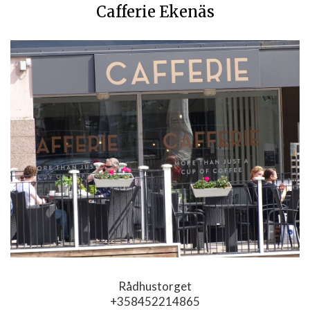
Cafferie Ekenäs
Rådhustorget
+358452214865