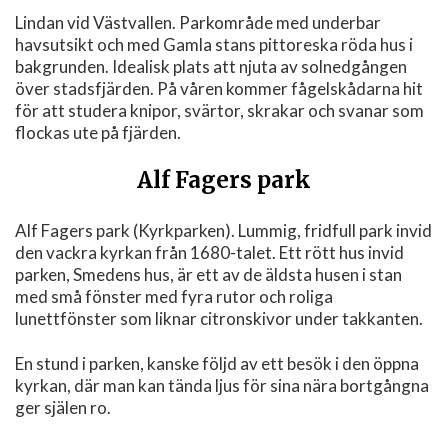
Lindan vid Västvallen. Parkområde med underbar
havsutsikt och med Gamla stans pittoreska röda hus i
bakgrunden. Idealisk plats att njuta av solnedgången
över stadsfjärden. På våren kommer fågelskådarna hit
för att studera knipor, svärtor, skrakar och svanar som
flockas ute på fjärden.
Alf Fagers park
Alf Fagers park (Kyrkparken). Lummig, fridfull park invid
den vackra kyrkan från 1680-talet. Ett rött hus invid
parken, Smedens hus, är ett av de äldsta husen i stan
med små fönster med fyra rutor och roliga
lunettfönster som liknar citronskivor under takkanten.
En stund i parken, kanske följd av ett besök i den öppna
kyrkan, där man kan tända ljus för sina nära bortgångna
ger själen ro.