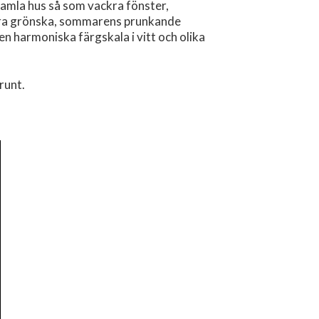
 gamla hus så som vackra fönster,
skira grönska, sommarens prunkande
n harmoniska färgskala i vitt och olika
runt.