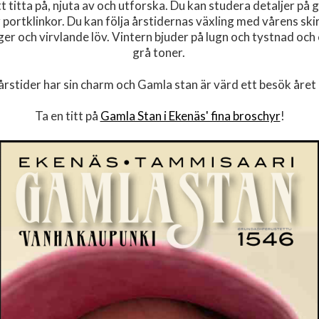
t titta på, njuta av och utforska. Du kan studera detaljer på
r portklinkor. Du kan följa årstidernas växling med vårens 
r och virvlande löv. Vintern bjuder på lugn och tystnad och e
grå toner.
 årstider har sin charm och Gamla stan är värd ett besök året 
Ta en titt på
Gamla Stan i Ekenäs' fina broschyr
!