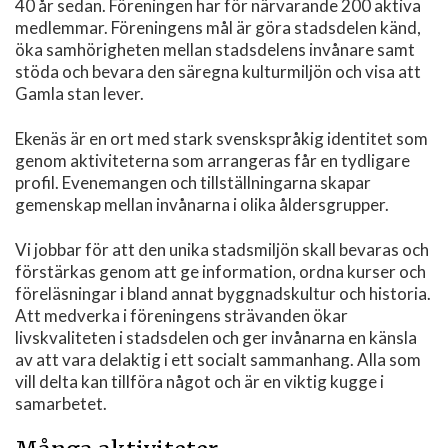
40 år sedan. Föreningen har för närvarande 200 aktiva
medlemmar. Föreningens mål är göra stadsdelen känd,
öka samhörigheten mellan stadsdelens invånare samt
stöda och bevara den säregna kulturmiljön och visa att
Gamla stan lever.
Ekenäs är en ort med stark svenskspråkig identitet som
genom aktiviteterna som arrangeras får en tydligare
profil. Evenemangen och tillställningarna skapar
gemenskap mellan invånarna i olika åldersgrupper.
Vi jobbar för att den unika stadsmiljön skall bevaras och
förstärkas genom att ge information, ordna kurser och
föreläsningar i bland annat byggnadskultur och historia.
Att medverka i föreningens strävanden ökar
livskvaliteten i stadsdelen och ger invånarna en känsla
av att vara delaktig i ett socialt sammanhang. Alla som
vill delta kan tillföra något och är en viktig kugge i
samarbetet.