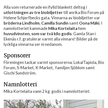
Alla som returnerade en ifylld blankett deltog i
utlottningen av tre biobiljetter
till anrika Bio Forum på
Helene Schjerfbecks gata. Vinnarna av biobiljetter var
bröderna Lindholm
,
Camilla Sundin
samt
Oona Mäki
. I
namnlotteriet kammade
Mika Kortelaita
hem
huvudvinsten, som var två kilo godis
. Gamla Stan i
Ekenäs r.f. gratulerar varmt alla vinnare! Bilder på de
lyckliga vinnarna ser ni nedanom.
Sponsorer
Föreningen tackar varmt sponsorerna: LokalTapiola, Bio
Forum, S-Market, K-Market, familjen Sjöblom samt
Gischi Sundström.
Namnlotteri
Mika Kortelaita vann 2 kg godis i namnlotteriet: