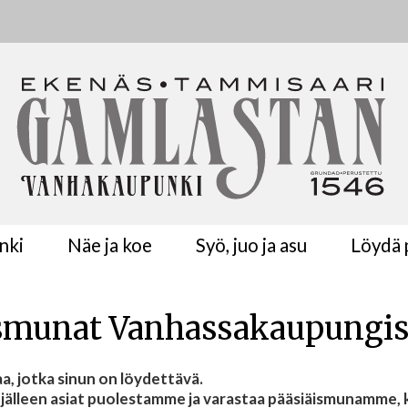
nki
Näe ja koe
Syö, juo ja asu
Löydä p
ismunat Vanhassakaupungi
a, jotka sinun on löydettävä.
jälleen asiat puolestamme ja varastaa pääsiäismunamme,