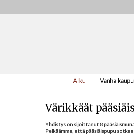
Alku
Vanha kaupu
Värikkäät pääsiä
Yhdistys on sijoittanut 8 pääsiäismuna
Pelkäämme, että pääsiäispupu sotkee 