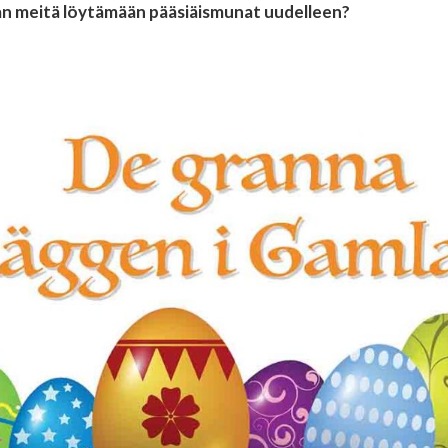
aan meitä löytämään pääsiäismunat uudelleen?