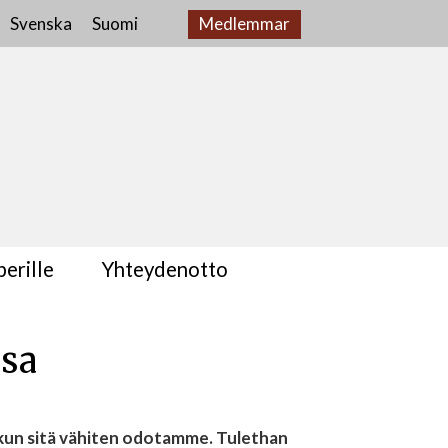
Svenska
Suomi
Medlemmar
erille
Yhteydenotto
ssa
 kun sitä vähiten odotamme. Tulethan