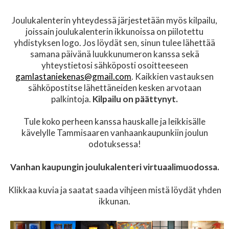
Joulukalenterin yhteydessä järjestetään myös kilpailu,
joissain joulukalenterin ikkunoissa on piilotettu
yhdistyksen logo. Jos löydät sen, sinun tulee lähettää
samana päivänä luukkunumeron kanssa sekä
yhteystietosi sähköposti osoitteeseen
gamlastaniekenas@gmail.com
. Kaikkien vastauksen
sähköpostitse lähettäneiden kesken arvotaan
palkintoja.
Kilpailu on päättynyt.
Tule koko perheen kanssa hauskalle ja leikkisälle
kävelylle Tammisaaren vanhaankaupunkiin joulun
odotuksessa!
Vanhan kaupungin joulukalenteri virtuaalimuodossa.
Klikkaa kuvia ja saatat saada vihjeen mistä löydät yhden
ikkunan.