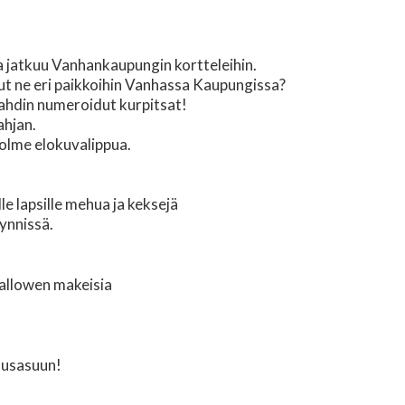
ja jatkuu Vanhankaupungin kortteleihin.
lut ne eri paikkoihin Vanhassa Kaupungissa?
ahdin numeroidut kurpitsat!
ahjan.
kolme elokuvalippua.
le lapsille mehua ja keksejä
ynnissä.
 hallowen makeisia
tusasuun!