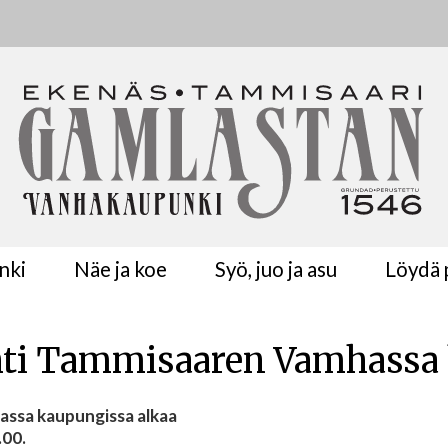
nki
Näe ja koe
Syö, juo ja asu
Löydä p
ahti Tammisaaren Vamhassa
assa kaupungissa alkaa
.00.