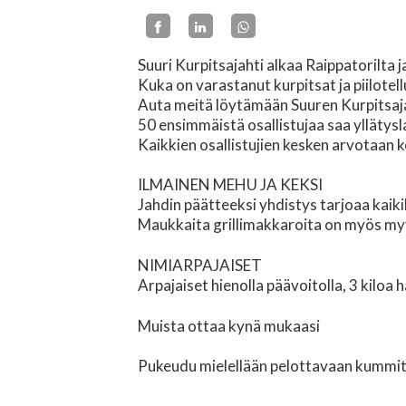
Suuri Kurpitsajahti alkaa Raippatorilta 
Kuka on varastanut kurpitsat ja piilotel
Auta meitä löytämään Suuren Kurpitsaj
50 ensimmäistä osallistujaa saa yllätysl
Kaikkien osallistujien kesken arvotaan 
ILMAINEN MEHU JA KEKSI
Jahdin päätteeksi yhdistys tarjoaa kaikil
Maukkaita grillimakkaroita on myös my
NIMIARPAJAISET
Arpajaiset hienolla päävoitolla, 3 kiloa
Muista ottaa kynä mukaasi
Pukeudu mielellään pelottavaan kummi