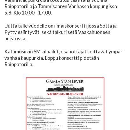
Raippatorilla ja Tammisaaren Vanhassa kaupungissa
5.8. Klo 10.00 - 17.00.
Uutta tälle vuodelle on ilmaiskonsertti jossa Sotta ja
Pytty esiintyvät, sekä taikuri setä Vaakahuoneen
puistossa.
Katumusiikin SM kilpailut, osanottajat soittavat ympäri
vanhaa kaupunkia. Loppu konsertti pidetään
Raippatorilla.