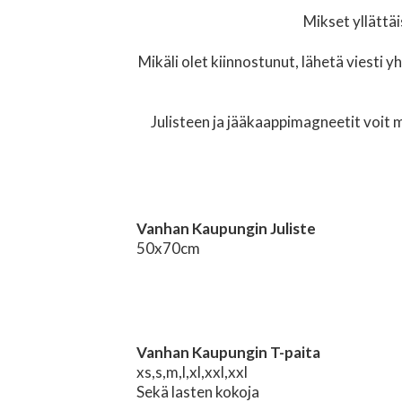
Mikset yllättäi
Mikäli olet kiinnostunut, lähetä viesti 
Julisteen ja jääkaappimagneetit voit
Vanhan Kaupungin Juliste
50x70cm
Vanhan Kaupungin T-paita
xs,s,m,l,xl,xxl,xxl
Sekä lasten kokoja