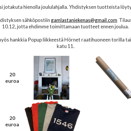
si jotakuta hienolla joululahjalla. Yhdistyksen tuotteista löyty
yhdistyksen sähköpostiin
gamlastaniekenas@gmail.com
Tilaus
10.12, jotta ehdimme toimittamaan tuotteet ennen joulua.
 myös hankkia Popup liikkeestä Hörnet raatihuoneen torilla 
katu 11.
20
euroa
20
euroa