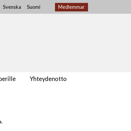
Svenska
Suomi
Medlemmar
erille
Yhteydenotto
a.