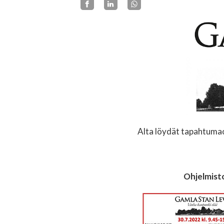
Alta löydät tapahtumao
Ohjelmist